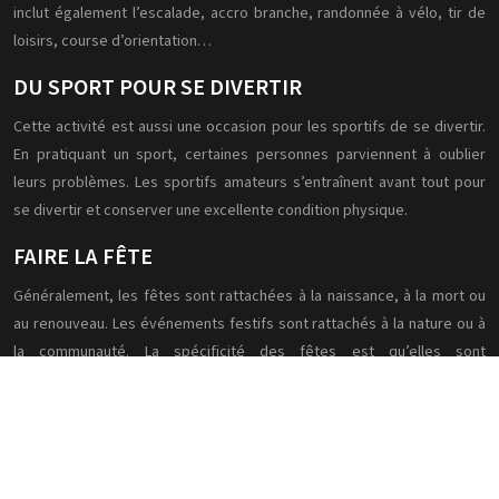
inclut également l’escalade, accro branche, randonnée à vélo, tir de
loisirs, course d’orientation…
DU SPORT POUR SE DIVERTIR
Cette activité est aussi une occasion pour les sportifs de se divertir.
En pratiquant un sport, certaines personnes parviennent à oublier
leurs problèmes. Les sportifs amateurs s’entraînent avant tout pour
se divertir et conserver une excellente condition physique.
FAIRE LA FÊTE
Généralement, les fêtes sont rattachées à la naissance, à la mort ou
au renouveau. Les événements festifs sont rattachés à la nature ou à
la communauté. La spécificité des fêtes est qu’elles sont
programmées à des moments précis de l’année. Leur célébration
permet de rythmer le temps.