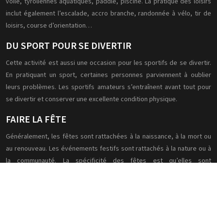
voile, tyroliennes aquatiques, paddle, piscine. La pratique des loisirs
inclut également l’escalade, accro branche, randonnée à vélo, tir de
loisirs, course d’orientation…
DU SPORT POUR SE DIVERTIR
Cette activité est aussi une occasion pour les sportifs de se divertir.
En pratiquant un sport, certaines personnes parviennent à oublier
leurs problèmes. Les sportifs amateurs s’entraînent avant tout pour
se divertir et conserver une excellente condition physique.
FAIRE LA FÊTE
Généralement, les fêtes sont rattachées à la naissance, à la mort ou
au renouveau. Les événements festifs sont rattachés à la nature ou à
la communauté. La spécificité des fêtes est qu’elles sont
programmées à des moments précis de l’année. Leur célébration
permet de rythmer le temps.