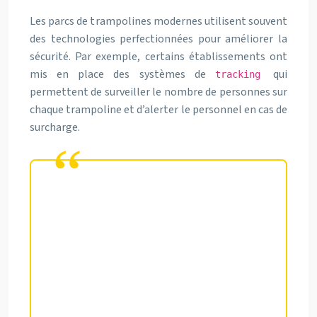
Les parcs de trampolines modernes utilisent souvent
des technologies perfectionnées pour améliorer la
sécurité. Par exemple, certains établissements ont
mis en place des systèmes de
qui
tracking
permettent de surveiller le nombre de personnes sur
chaque trampoline et d’alerter le personnel en cas de
surcharge.
La sécurité dans un trampoline
park est le résultat d’une
combinaison entre des
équipements de qualité, une
conception réfléchie de l’espace,
et le comportement responsable
des utilisateurs.