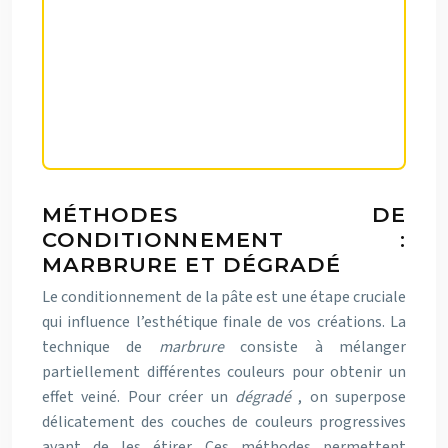
L’investissement dans des outils de
qualité est la clé pour obtenir des
résultats professionnels et
durables avec la pâte polymère.
MÉTHODES DE
CONDITIONNEMENT :
MARBRURE ET DÉGRADÉ
Le conditionnement de la pâte est une étape cruciale
qui influence l’esthétique finale de vos créations. La
technique de
marbrure
consiste à mélanger
partiellement différentes couleurs pour obtenir un
effet veiné. Pour créer un
dégradé
, on superpose
délicatement des couches de couleurs progressives
avant de les étirer. Ces méthodes permettent