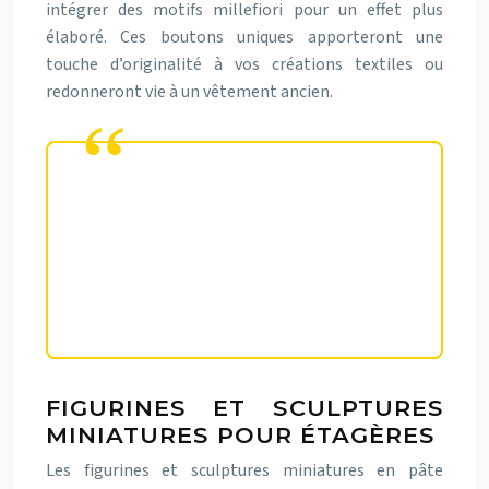
intégrer des motifs millefiori pour un effet plus
élaboré. Ces boutons uniques apporteront une
touche d’originalité à vos créations textiles ou
redonneront vie à un vêtement ancien.
La pâte polymère permet de créer
des boutons sur-mesure,
parfaitement assortis à vos projets
de couture les plus ambitieux.
FIGURINES ET SCULPTURES
MINIATURES POUR ÉTAGÈRES
Les figurines et sculptures miniatures en pâte