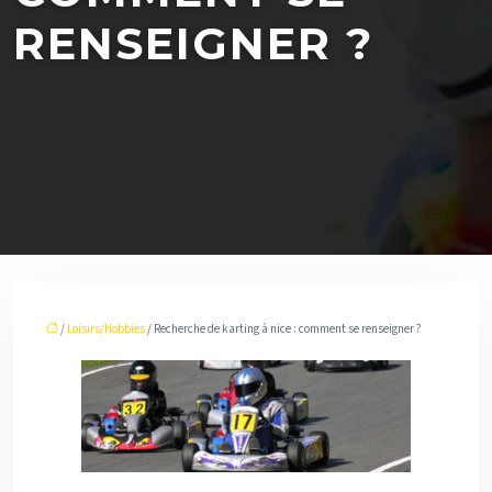
RENSEIGNER ?
/
Loisirs/Hobbies
/ Recherche de karting à nice : comment se renseigner ?