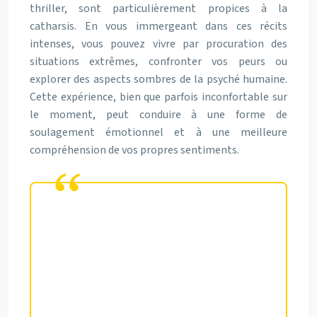
thriller, sont particulièrement propices à la
catharsis. En vous immergeant dans ces récits
intenses, vous pouvez vivre par procuration des
situations extrêmes, confronter vos peurs ou
explorer des aspects sombres de la psyché humaine.
Cette expérience, bien que parfois inconfortable sur
le moment, peut conduire à une forme de
soulagement émotionnel et à une meilleure
compréhension de vos propres sentiments.
Le cinéma offre un espace unique
où les émotions peuvent être
vécues et explorées en toute
sécurité, permettant une forme
de thérapie émotionnelle
accessible à tous.