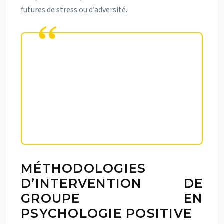
futures de stress ou d’adversité.
La résilience n’est pas tant une
qualité innée qu’une compétence
qui se développe à travers des
expériences partagées de
dépassement de soi.
MÉTHODOLOGIES
D’INTERVENTION DE
GROUPE EN
PSYCHOLOGIE POSITIVE