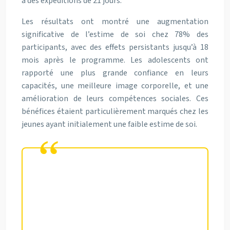
à des expéditions de 21 jours.
Les résultats ont montré une augmentation
significative de l’estime de soi chez 78% des
participants, avec des effets persistants jusqu’à 18
mois après le programme. Les adolescents ont
rapporté une plus grande confiance en leurs
capacités, une meilleure image corporelle, et une
amélioration de leurs compétences sociales. Ces
bénéfices étaient particulièrement marqués chez les
jeunes ayant initialement une faible estime de soi.
L’expérience Outward Bound a
changé ma perception de moi-
même. J’ai réalisé que j’étais
capable de bien plus que je ne le
pensais.