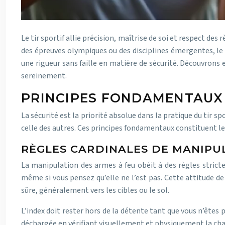
Le tir sportif allie précision, maîtrise de soi et respect d
des épreuves olympiques ou des disciplines émergentes, le 
une rigueur sans faille en matière de sécurité. Découvrons
sereinement.
PRINCIPES FONDAMENTAUX D
La sécurité est la priorité absolue dans la pratique du tir 
celle des autres. Ces principes fondamentaux constituent le s
RÈGLES CARDINALES DE MANIPU
La manipulation des armes à feu obéit à des règles strict
même si vous pensez qu’elle ne l’est pas. Cette attitude d
sûre, généralement vers les cibles ou le sol.
L’index doit rester hors de la détente tant que vous n’êtes 
déchargée en vérifiant visuellement et physiquement la chamb