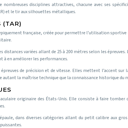
 nombreuses disciplines attractives, chacune avec ses spécificit
) et le tir aux silhouettes métalliques.
 (TAR)
piquement française, créée pour permettre l’utilisation sportive d
itaire.
es distances variées allant de 25 à 200 mètres selon les épreuves
nt à en améliorer les performances.
uves de précision et de vitesse. Elles mettent l’accent sur la p
ise autant la maîtrise technique que la connaissance historique du m
UES
taculaire originaire des États-Unis. Elle consiste à faire tombe
es.
paule, dans diverses catégories allant du petit calibre aux gros 
 puissantes.