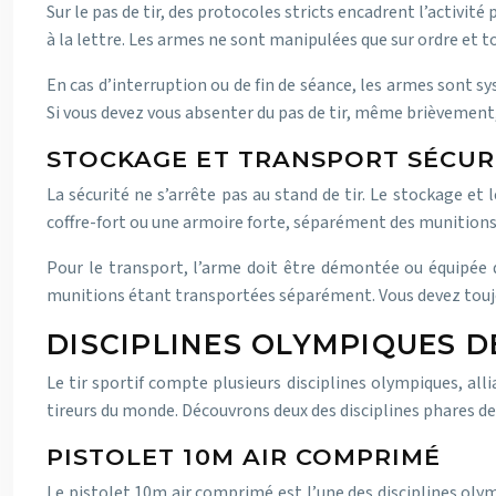
Sur le pas de tir, des protocoles stricts encadrent l’activité 
à la lettre. Les armes ne sont manipulées que sur ordre et t
En cas d’interruption ou de fin de séance, les armes sont 
Si vous devez vous absenter du pas de tir, même brièvement,
STOCKAGE ET TRANSPORT SÉCUR
La sécurité ne s’arrête pas au stand de tir. Le stockage e
coffre-fort ou une armoire forte, séparément des munitions.
Pour le transport, l’arme doit être démontée ou équipée d
munitions étant transportées séparément. Vous devez toujours a
DISCIPLINES OLYMPIQUES D
Le tir sportif compte plusieurs disciplines olympiques, all
tireurs du monde. Découvrons deux des disciplines phares d
PISTOLET 10M AIR COMPRIMÉ
Le pistolet 10m air comprimé est l’une des disciplines olymp