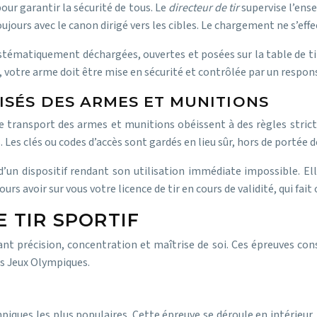
pour garantir la sécurité de tous. Le
directeur de tir
supervise l’ens
oujours avec le canon dirigé vers les cibles. Le chargement ne s’eff
systématiquement déchargées, ouvertes et posées sur la table de t
 votre arme doit être mise en sécurité et contrôlée par un respon
ISÉS DES ARMES ET MUNITIONS
t le transport des armes et munitions obéissent à des règles stric
 Les clés ou codes d’accès sont gardés en lieu sûr, hors de portée 
’un dispositif rendant son utilisation immédiate impossible. El
voir sur vous votre licence de tir en cours de validité, qui fait of
E TIR SPORTIF
iant précision, concentration et maîtrise de soi. Ces épreuves co
es Jeux Olympiques.
iques les plus populaires. Cette épreuve se déroule en intérieur, à