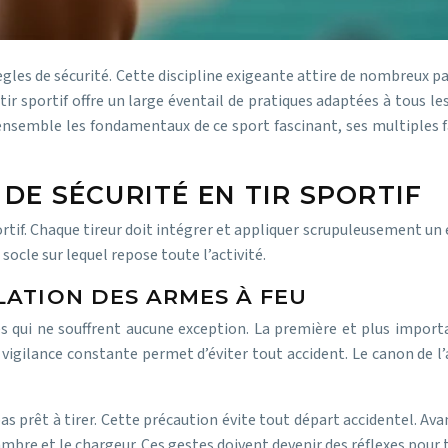
es règles de sécurité. Cette discipline exigeante attire de nombreux
tir sportif offre un large éventail de pratiques adaptées à tous l
 ensemble les fondamentaux de ce sport fascinant, ses multiples f
E SÉCURITÉ EN TIR SPORTIF
sportif. Chaque tireur doit intégrer et appliquer scrupuleusement un
ocle sur lequel repose toute l’activité.
LATION DES ARMES À FEU
es qui ne souffrent aucune exception. La première et plus impor
e vigilance constante permet d’éviter tout accident. Le canon de 
pas prêt à tirer. Cette précaution évite tout départ accidentel. A
re et le chargeur. Ces gestes doivent devenir des réflexes pour to