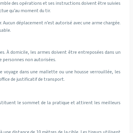
emble des opérations et ses instructions doivent être suivies
ectue qu’au moment du tir.
ir. Aucun déplacement n’est autorisé avec une arme chargée.
sable.
tes. À domicile, les armes doivent être entreposées dans un
de personnes non autorisées.
le voyage dans une mallette ou une housse verrouillée, les
fice de justificatif de transport.
nstituent le sommet de la pratique et attirent les meilleurs
 une distance de 10 mètres de la cible. Les tireurs utilisent