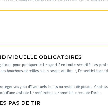
gilance de chacun et le respect scrupuleux des procédu
NDIVIDUELLE OBLIGATOIRES
atoire pour pratiquer le tir sportif en toute sécurité. Les prot
 des bouchons d’oreilles ou un casque antibruit, l’essentiel étan
protéger vos yeux d’éventuels éclats ou résidus de poudre. Choisis
t d’une veste de tir renforcée pour amortir le recul de l’arme.
ES PAS DE TIR