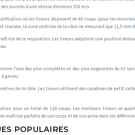
t des plombs à une vitesse d’environ 150 m/s.
alification où les tireurs disposent de 60 coups (pour les hommes
n est cruciale, la zone centrale de la cible ne mesurant que 11,5 mm 
maîtrise de la respiration. Les tireurs adoptent une position debout
eau.
omme l’une des plus complètes et des plus exigeantes du tir spor
t à genou.
mètres de la cible. Les tireurs utilisent des carabines de petit cal
n pour un total de 120 coups. Les meilleurs tireurs se qualifi
e maîtrise parfaite de son corps et de son arme dans les différent
UES POPULAIRES