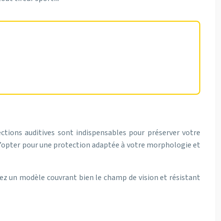
res. Un instant d’inattention peut avoir des
ections auditives sont indispensables pour préserver votre
t d’opter pour une protection adaptée à votre morphologie et
sez un modèle couvrant bien le champ de vision et résistant