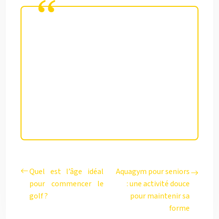
La capacité des associations
sportives à s’adapter à ces
nouveaux enjeux déterminera en
grande partie l’avenir du modèle
sportif français, reconnu pour son
maillage territorial et son
accessibilité.
Quel est l’âge idéal
Aquagym pour seniors
pour commencer le
: une activité douce
golf ?
pour maintenir sa
forme