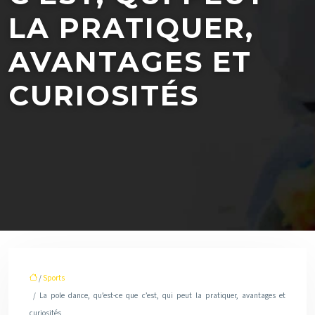
LA PRATIQUER,
AVANTAGES ET
CURIOSITÉS
/
Sports
/ La pole dance, qu’est-ce que c’est, qui peut la pratiquer, avantages et
curiosités