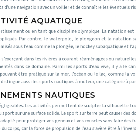
ts d’une navigation avec un voilier et de connaître les éventuels ri
CTIVITÉ AQUATIQUE
tissement ou en tant que discipline olympique. La natation est l’
 appliqués. Par contre, le waterpolo, le plongeon et la natatio
réalisés sous l’eau comme la plongée, le hockey subaquatique et l’a
s’exerçant dans les rivières à courant réaménagées ou naturelles.
s dans ce domaine. Parmi les sports d’eau vive, il y a le canyon
ouvant être pratiqué sur la mer, l’océan ou le lac, comme la voi
 distingue aussi les sports nautiques à moteur, une catégorie à par
ÎNEMENTS NAUTIQUES
gligeables. Les activités permettent de sculpter la silhouette to
 sport sur une surface solide. Le sport sur terre peut causer des d
apté pour protéger vos genoux et vos muscles sans faire des frac
du corps, car la force de propulsion de l’eau s’avère être à l’inver