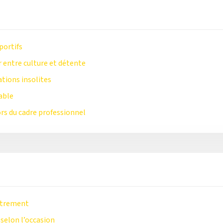
portifs
r entre culture et détente
ations insolites
able
rs du cadre professionnel
autrement
 selon l’occasion