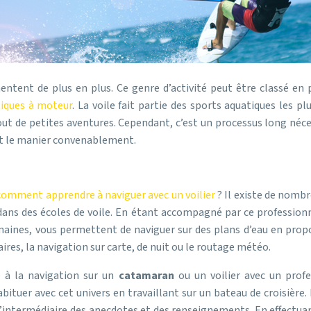
ent de plus en plus. Ce genre d’activité peut être classé en plus
tiques à moteur
. La voile fait partie des sports aquatiques les p
tout de petites aventures. Cependant, c’est un processus long néc
ent le manier convenablement.
comment apprendre à naviguer avec un voilier
? Il existe de nomb
é dans des écoles de voile. En étant accompagné par ce professi
maines, vous permettent de naviguer sur des plans d’eau en propo
res, la navigation sur carte, de nuit ou le routage météo.
é à la navigation sur un
catamaran
ou un voilier avec un profe
ituer avec cet univers en travaillant sur un bateau de croisière. E
 l’intermédiaire des anecdotes et des renseignements. En effectuan