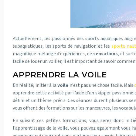
Actuellement, les passionnés des sports aquatiques augment
subaquatiques, les sports de navigation et les
sports nau
magnifique mélange d’expériences, de
sensations
, et sur
facile de louer un voilier, il est important de savoir comm
APPRENDRE LA VOILE
En réalité, initier à la
voile
n’est pas une chose facile. Mais
apprendre cette activité par l’aide d’un skipper passionn
défini et un thème précis. Ces séances durent plusieurs se
vous offrent des formations sur les manœuvres, les vocabulai
En suivant ces petites formations, vous serez donc initi
l’apprentissage de la voile, vous pouvez également vous hab
voyageurs qui pourront vous partager leur savoir-faire par